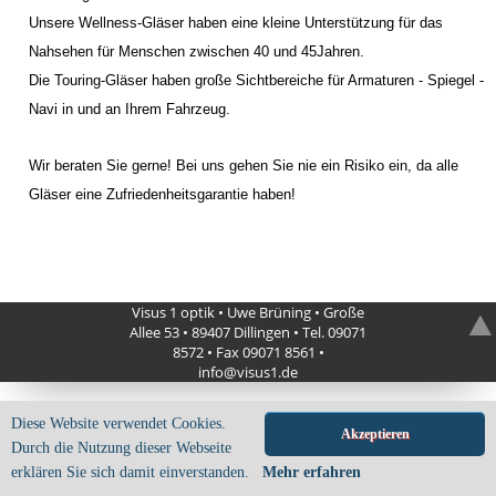
Unsere Wellness-Gläser haben eine kleine Unterstützung für das
Nahsehen für Menschen zwischen 40 und 45Jahren.
Die Touring-Gläser haben große Sichtbereiche für Armaturen - Spiegel -
Navi in und an Ihrem Fahrzeug.
Wir beraten Sie gerne! Bei uns gehen Sie nie ein Risiko ein, da alle
Gläser eine Zufriedenheitsgarantie haben!
Visus 1 optik • Uwe Brüning • Große
Allee 53 • 89407 Dillingen • Tel. 09071
8572 • Fax 09071 8561 •
info
@
visus1
.
de
Diese Website verwendet Cookies.
Akzeptieren
Durch die Nutzung dieser Webseite
erklären Sie sich damit einverstanden.
Mehr erfahren