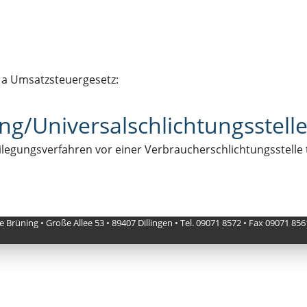
 a Umsatzsteuergesetz:
ng/Universal­schlichtungs­stell
tbeilegungsverfahren vor einer Verbraucherschlichtungsstelle
e Brüning • Große Allee 53 • 89407 Dillingen • Tel. 09071 8572 • Fax 09071 8561