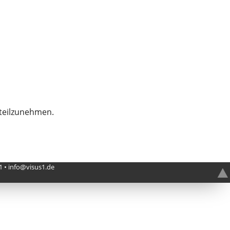
e
 teilzunehmen.
 • info
@
visus1
.
de