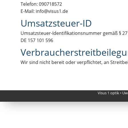
Telefon: 090718572
E-Mail: info
@
visus1
.
de
Umsatzsteuer-ID
Umsatzsteuer-Identifikationsnummer gemäß § 27
DE 157 101 596
Verbraucher­streit­beilegu
Wir sind nicht bereit oder verpflichtet, an Strei
Visus 1 optik • Uw