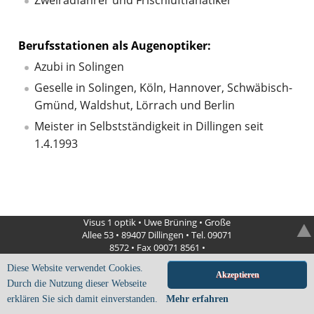
Zweiradfahrer und Frischluftfanatiker
Berufsstationen als Augenoptiker:
Azubi in Solingen
Geselle in Solingen, Köln, Hannover, Schwäbisch-
Gmünd, Waldshut, Lörrach und Berlin
Meister in Selbstständigkeit in Dillingen seit
1.4.1993
Visus 1 optik • Uwe Brüning • Große
Allee 53 • 89407 Dillingen • Tel. 09071
8572 • Fax 09071 8561 •
info
@
visus1
.
de
Diese Website verwendet Cookies.
Akzeptieren
Durch die Nutzung dieser Webseite
erklären Sie sich damit einverstanden.
Mehr erfahren